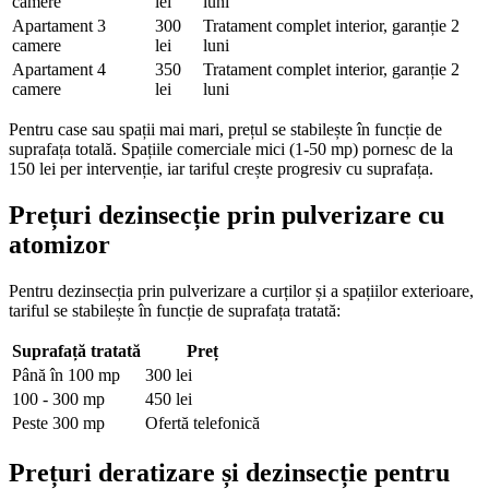
camere
lei
luni
Apartament 3
300
Tratament complet interior, garanție 2
camere
lei
luni
Apartament 4
350
Tratament complet interior, garanție 2
camere
lei
luni
Pentru case sau spații mai mari, prețul se stabilește în funcție de
suprafața totală. Spațiile comerciale mici (1-50 mp) pornesc de la
150 lei per intervenție, iar tariful crește progresiv cu suprafața.
Prețuri dezinsecție prin pulverizare cu
atomizor
Pentru dezinsecția prin pulverizare a curților și a spațiilor exterioare,
tariful se stabilește în funcție de suprafața tratată:
Suprafață tratată
Preț
Până în 100 mp
300 lei
100 - 300 mp
450 lei
Peste 300 mp
Ofertă telefonică
Prețuri deratizare și dezinsecție pentru