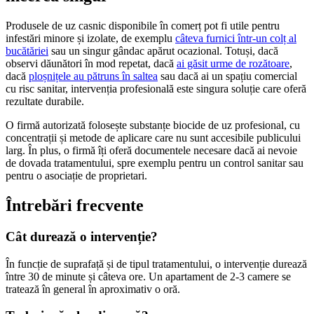
Produsele de uz casnic disponibile în comerț pot fi utile pentru
infestări minore și izolate, de exemplu
câteva furnici într-un colț al
bucătăriei
sau un singur gândac apărut ocazional. Totuși, dacă
observi dăunători în mod repetat, dacă
ai găsit urme de rozătoare
,
dacă
ploșnițele au pătruns în saltea
sau dacă ai un spațiu comercial
cu risc sanitar, intervenția profesională este singura soluție care oferă
rezultate durabile.
O firmă autorizată folosește substanțe biocide de uz profesional, cu
concentrații și metode de aplicare care nu sunt accesibile publicului
larg. În plus, o firmă îți oferă documentele necesare dacă ai nevoie
de dovada tratamentului, spre exemplu pentru un control sanitar sau
pentru o asociație de proprietari.
Întrebări frecvente
Cât durează o intervenție?
În funcție de suprafață și de tipul tratamentului, o intervenție durează
între 30 de minute și câteva ore. Un apartament de 2-3 camere se
tratează în general în aproximativ o oră.