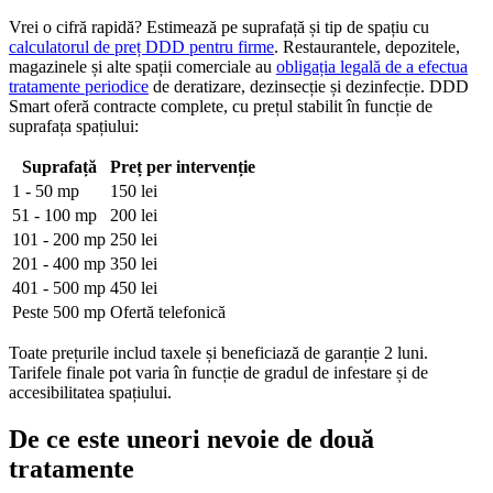
Vrei o cifră rapidă? Estimează pe suprafață și tip de spațiu cu
calculatorul de preț DDD pentru firme
. Restaurantele, depozitele,
magazinele și alte spații comerciale au
obligația legală de a efectua
tratamente periodice
de deratizare, dezinsecție și dezinfecție. DDD
Smart oferă contracte complete, cu prețul stabilit în funcție de
suprafața spațiului:
Suprafață
Preț per intervenție
1 - 50 mp
150 lei
51 - 100 mp
200 lei
101 - 200 mp
250 lei
201 - 400 mp
350 lei
401 - 500 mp
450 lei
Peste 500 mp
Ofertă telefonică
Toate prețurile includ taxele și beneficiază de garanție 2 luni.
Tarifele finale pot varia în funcție de gradul de infestare și de
accesibilitatea spațiului.
De ce este uneori nevoie de două
tratamente