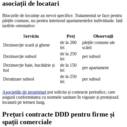
asociații de locatari
Blocurile de locuințe au nevoi specifice. Tratamentul se face pentru
părțile comune, nu pentru interiorul apartamentelor individuale. Iată
tarifele orientative:
Serviciu
Preț
Observații
de la 200
părțile comune ale
Dezinsecție scară și ghene
lei
scării
de la 250
Dezinsecție subsol
per subsol
lei
Dezinsecție baie, bucătărie și
de la 150
per apartament
hol
lei
de la 250
Deratizare subsol
per subsol
lei
Asociațiile de proprietari
pot solicita și contracte periodice, care
asigură conformitatea cu normele sanitare în vigoare și protejează
locatarii pe termen lung.
Prețuri contracte DDD pentru firme și
spații comerciale