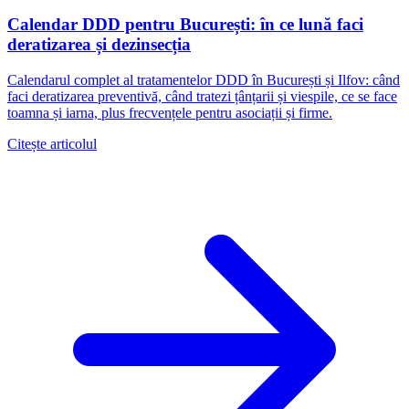
Calendar DDD pentru București: în ce lună faci
deratizarea și dezinsecția
Calendarul complet al tratamentelor DDD în București și Ilfov: când
faci deratizarea preventivă, când tratezi țânțarii și viespile, ce se face
toamna și iarna, plus frecvențele pentru asociații și firme.
Citește articolul