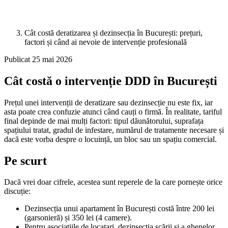
Cât costă deratizarea și dezinsecția în București: prețuri,
factori și când ai nevoie de intervenție profesională
Publicat 25 mai 2026
Cât costă o intervenție DDD în București
Prețul unei intervenții de deratizare sau dezinsecție nu este fix, iar
asta poate crea confuzie atunci când cauți o firmă. În realitate, tariful
final depinde de mai mulți factori: tipul dăunătorului, suprafața
spațiului tratat, gradul de infestare, numărul de tratamente necesare și
dacă este vorba despre o locuință, un bloc sau un spațiu comercial.
Pe scurt
Dacă vrei doar cifrele, acestea sunt reperele de la care pornește orice
discuție:
Dezinsecția unui apartament în București costă între 200 lei
(garsonieră) și 350 lei (4 camere).
Pentru asociațiile de locatari, dezinsecția scării și a ghenelor