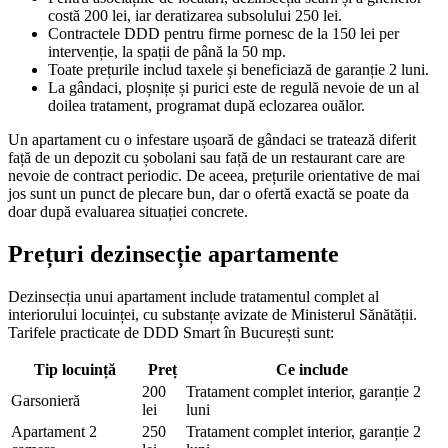
costă 200 lei, iar deratizarea subsolului 250 lei.
Contractele DDD pentru firme pornesc de la 150 lei per
intervenție, la spații de până la 50 mp.
Toate prețurile includ taxele și beneficiază de garanție 2 luni.
La gândaci, ploșnițe și purici este de regulă nevoie de un al
doilea tratament, programat după eclozarea ouălor.
Un apartament cu o infestare ușoară de gândaci se tratează diferit
față de un depozit cu șobolani sau față de un restaurant care are
nevoie de contract periodic. De aceea, prețurile orientative de mai
jos sunt un punct de plecare bun, dar o ofertă exactă se poate da
doar după evaluarea situației concrete.
Prețuri dezinsecție apartamente
Dezinsecția unui apartament include tratamentul complet al
interiorului locuinței, cu substanțe avizate de Ministerul Sănătății.
Tarifele practicate de DDD Smart în București sunt:
Tip locuință
Preț
Ce include
200
Tratament complet interior, garanție 2
Garsonieră
lei
luni
Apartament 2
250
Tratament complet interior, garanție 2