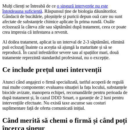
Mulți clienți se întreabă de ce
o singură intervenție nu este
întotdeauna suficientă
. Răspunsul ține de biologia dăunătorilor.
Gândacii de bucătărie, ploșnițele și puricii depun ouă care nu sunt
afectate de substanțele chimice aplicate în prima rundă. Ouăle
eclozează la câteva zile sau săptămâni după tratament, ceea ce poate
crea impresia că infestarea a revenit.
Al doilea tratament, aplicat la un interval de 2-3 săptămâni, elimină
puii eclozați înainte ca aceștia să ajungă la maturitate și să se
reproducă. În cazul infestărilor severe sau al spațiilor mari, două
tratamente reprezintă standardul profesional, nu o excepție.
Ce include prețul unei intervenții
Atunci când angajezi o firmă specializată, tariful acoperă de regulă
mai multe componente: evaluarea situației la fața locului, substanțele
biocide avizate, manopera echipei, recomandările pentru perioada de
după tratament și, în cazul DDD Smart, o garanție de 2 luni pentru
intervențiile efectuate. Nu există taxe ascunse sau costuri
suplimentare față de oferta comunicată inițial.
Când merită să chemi o firmă și când poți
încerca singur