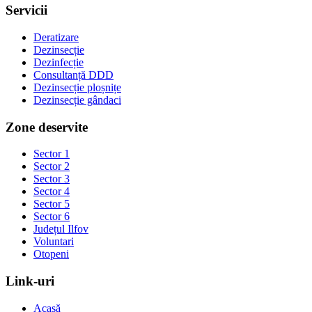
Servicii
Deratizare
Dezinsecție
Dezinfecție
Consultanță DDD
Dezinsecție ploșnițe
Dezinsecție gândaci
Zone deservite
Sector 1
Sector 2
Sector 3
Sector 4
Sector 5
Sector 6
Județul Ilfov
Voluntari
Otopeni
Link-uri
Acasă