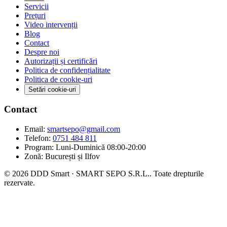
Servicii
Prețuri
Video intervenții
Blog
Contact
Despre noi
Autorizații și certificări
Politica de confidențialitate
Politica de cookie-uri
Setări cookie-uri
Contact
Email:
smartsepo@gmail.com
Telefon:
0751 484 811
Program: Luni-Duminică 08:00-20:00
Zonă: București și Ilfov
© 2026 DDD Smart · SMART SEPO S.R.L.. Toate drepturile
rezervate.