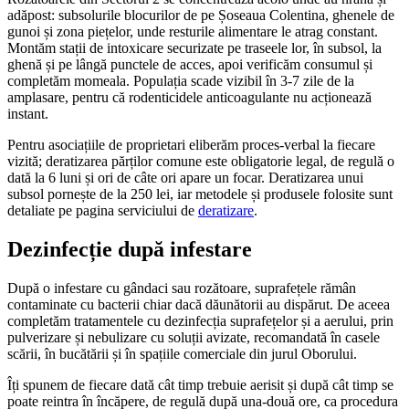
adăpost: subsolurile blocurilor de pe Șoseaua Colentina, ghenele de
gunoi și zona piețelor, unde resturile alimentare le atrag constant.
Montăm stații de intoxicare securizate pe traseele lor, în subsol, la
ghenă și pe lângă punctele de acces, apoi verificăm consumul și
completăm momeala. Populația scade vizibil în 3-7 zile de la
amplasare, pentru că rodenticidele anticoagulante nu acționează
instant.
Pentru asociațiile de proprietari eliberăm proces-verbal la fiecare
vizită; deratizarea părților comune este obligatorie legal, de regulă o
dată la 6 luni și ori de câte ori apare un focar. Deratizarea unui
subsol pornește de la 250 lei, iar metodele și produsele folosite sunt
detaliate pe pagina serviciului de
deratizare
.
Dezinfecție după infestare
După o infestare cu gândaci sau rozătoare, suprafețele rămân
contaminate cu bacterii chiar dacă dăunătorii au dispărut. De aceea
completăm tratamentele cu dezinfecția suprafețelor și a aerului, prin
pulverizare și nebulizare cu soluții avizate, recomandată în casele
scării, în bucătării și în spațiile comerciale din jurul Oborului.
Îți spunem de fiecare dată cât timp trebuie aerisit și după cât timp se
poate reintra în încăpere, de regulă după una-două ore, ca procedura