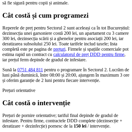
să fie sigură pentru copii și animale.
Cât costă și cum programezi
Reperele de preț pentru Sectorul 2 sunt aceleași ca în tot Bucureștiul:
dezinsecția unei garsoniere costă 200 lei, un apartament cu 3 camere
300 lei, dezinsecția scării și a ghenelor pentru asociații 200 lei, iar
deratizarea subsolului 250 lei. Toate tarifele includ taxele; lista
completă este pe pagina de
prețuri
. Firmele și spațiile comerciale pot
estima rapid un contract cu
calculatorul de preț DDD pentru firme
,
iar prețul ferm depinde de gradul de infestare.
Sună la
0751 484 811
pentru o programare în Sectorul 2. Lucrăm de
luni până duminică, între 08:00 și 20:00, ajungem în maximum 3 ore
și oferim garanție de 2 luni pentru fiecare intervenție.
Prețuri orientative
Cât costă o intervenție
Prețuri de pornire orientative; tariful final depinde de gradul de
infestare. Pentru firme, contractele DDD complete (dezinsecție +
deratizare + dezinfecție) pornesc de la
150 lei
/ intervenție.