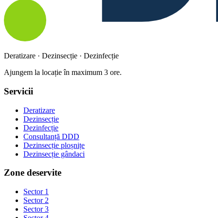
Deratizare · Dezinsecție · Dezinfecție
Ajungem la locație în maximum 3 ore.
Servicii
Deratizare
Dezinsecție
Dezinfecție
Consultanță DDD
Dezinsecție ploșnițe
Dezinsecție gândaci
Zone deservite
Sector 1
Sector 2
Sector 3
Sector 4