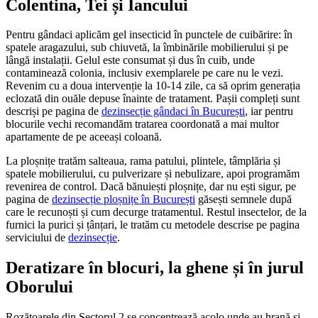
Colentina, Tei și Iancului
Pentru gândaci aplicăm gel insecticid în punctele de cuibărire: în
spatele aragazului, sub chiuvetă, la îmbinările mobilierului și pe
lângă instalații. Gelul este consumat și dus în cuib, unde
contaminează colonia, inclusiv exemplarele pe care nu le vezi.
Revenim cu a doua intervenție la 10-14 zile, ca să oprim generația
eclozată din ouăle depuse înainte de tratament. Pașii compleți sunt
descriși pe pagina de
dezinsecție gândaci în București
, iar pentru
blocurile vechi recomandăm tratarea coordonată a mai multor
apartamente de pe aceeași coloană.
La ploșnițe tratăm salteaua, rama patului, plintele, tâmplăria și
spatele mobilierului, cu pulverizare și nebulizare, apoi programăm
revenirea de control. Dacă bănuiești ploșnițe, dar nu ești sigur, pe
pagina de
dezinsecție ploșnițe în București
găsești semnele după
care le recunoști și cum decurge tratamentul. Restul insectelor, de la
furnici la purici și țânțari, le tratăm cu metodele descrise pe pagina
serviciului de
dezinsecție
.
Deratizare în blocuri, la ghene și în jurul
Oborului
Rozătoarele din Sectorul 2 se concentrează acolo unde au hrană și