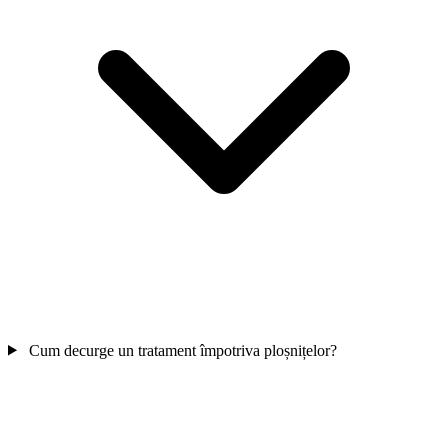
Cum decurge un tratament împotriva ploșnițelor?