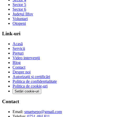
Sector 5
Sector 6
Județul Ilfov
Voluntari
Otopeni
Link-uri
Acasă
Servicii
Prețuri
Video intervenții
Blog
Contact
Despre noi
Autorizații și certificări
Politica de confidențialitate
Politica de cookie-uri
Setări cookie-uri
Contact
Email:
smartsepo@gmail.com
Telefon:
0751 484 811