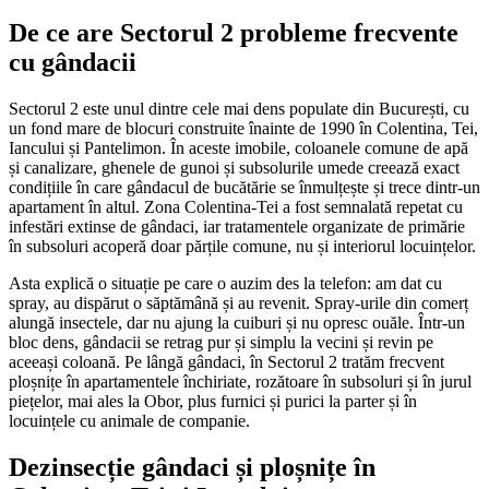
De ce are Sectorul 2 probleme frecvente
cu gândacii
Sectorul 2 este unul dintre cele mai dens populate din București, cu
un fond mare de blocuri construite înainte de 1990 în Colentina, Tei,
Iancului și Pantelimon. În aceste imobile, coloanele comune de apă
și canalizare, ghenele de gunoi și subsolurile umede creează exact
condițiile în care gândacul de bucătărie se înmulțește și trece dintr-un
apartament în altul. Zona Colentina-Tei a fost semnalată repetat cu
infestări extinse de gândaci, iar tratamentele organizate de primărie
în subsoluri acoperă doar părțile comune, nu și interiorul locuințelor.
Asta explică o situație pe care o auzim des la telefon: am dat cu
spray, au dispărut o săptămână și au revenit. Spray-urile din comerț
alungă insectele, dar nu ajung la cuiburi și nu opresc ouăle. Într-un
bloc dens, gândacii se retrag pur și simplu la vecini și revin pe
aceeași coloană. Pe lângă gândaci, în Sectorul 2 tratăm frecvent
ploșnițe în apartamentele închiriate, rozătoare în subsoluri și în jurul
piețelor, mai ales la Obor, plus furnici și purici la parter și în
locuințele cu animale de companie.
Dezinsecție gândaci și ploșnițe în