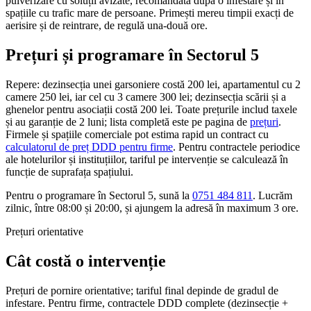
pulverizare cu soluții avizate, recomandată după o infestare și în
spațiile cu trafic mare de persoane. Primești mereu timpii exacți de
aerisire și de reintrare, de regulă una-două ore.
Prețuri și programare în Sectorul 5
Repere: dezinsecția unei garsoniere costă 200 lei, apartamentul cu 2
camere 250 lei, iar cel cu 3 camere 300 lei; dezinsecția scării și a
ghenelor pentru asociații costă 200 lei. Toate prețurile includ taxele
și au garanție de 2 luni; lista completă este pe pagina de
prețuri
.
Firmele și spațiile comerciale pot estima rapid un contract cu
calculatorul de preț DDD pentru firme
. Pentru contractele periodice
ale hotelurilor și instituțiilor, tariful pe intervenție se calculează în
funcție de suprafața spațiului.
Pentru o programare în Sectorul 5, sună la
0751 484 811
. Lucrăm
zilnic, între 08:00 și 20:00, și ajungem la adresă în maximum 3 ore.
Prețuri orientative
Cât costă o intervenție
Prețuri de pornire orientative; tariful final depinde de gradul de
infestare. Pentru firme, contractele DDD complete (dezinsecție +