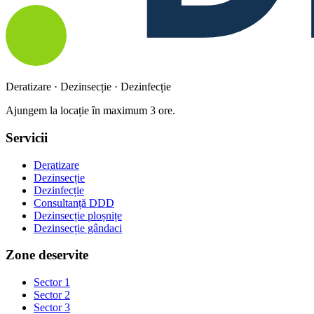
Deratizare · Dezinsecție · Dezinfecție
Ajungem la locație în maximum 3 ore.
Servicii
Deratizare
Dezinsecție
Dezinfecție
Consultanță DDD
Dezinsecție ploșnițe
Dezinsecție gândaci
Zone deservite
Sector 1
Sector 2
Sector 3