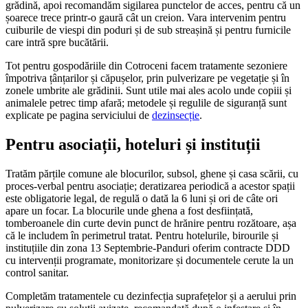
grădină, apoi recomandăm sigilarea punctelor de acces, pentru că un
șoarece trece printr-o gaură cât un creion. Vara intervenim pentru
cuiburile de viespi din poduri și de sub streașină și pentru furnicile
care intră spre bucătării.
Tot pentru gospodăriile din Cotroceni facem tratamente sezoniere
împotriva țânțarilor și căpușelor, prin pulverizare pe vegetație și în
zonele umbrite ale grădinii. Sunt utile mai ales acolo unde copiii și
animalele petrec timp afară; metodele și regulile de siguranță sunt
explicate pe pagina serviciului de
dezinsecție
.
Pentru asociații, hoteluri și instituții
Tratăm părțile comune ale blocurilor, subsol, ghene și casa scării, cu
proces-verbal pentru asociație; deratizarea periodică a acestor spații
este obligatorie legal, de regulă o dată la 6 luni și ori de câte ori
apare un focar. La blocurile unde ghena a fost desființată,
tomberoanele din curte devin punct de hrănire pentru rozătoare, așa
că le includem în perimetrul tratat. Pentru hotelurile, birourile și
instituțiile din zona 13 Septembrie-Panduri oferim contracte DDD
cu intervenții programate, monitorizare și documentele cerute la un
control sanitar.
Completăm tratamentele cu dezinfecția suprafețelor și a aerului prin